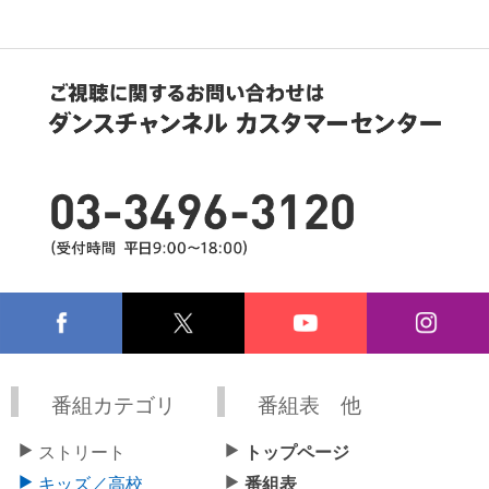
番組カテゴリ
番組表 他
ストリート
トップページ
キッズ／高校
番組表