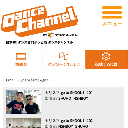
TOP
>
CyberAgent Legit >
カリスマ go to SKOOL！ #01
出演者/
SHUHO
FISHBOY
カリスマ go to SKOOL！ #02
出演者/
FISHBOY
SHUHO