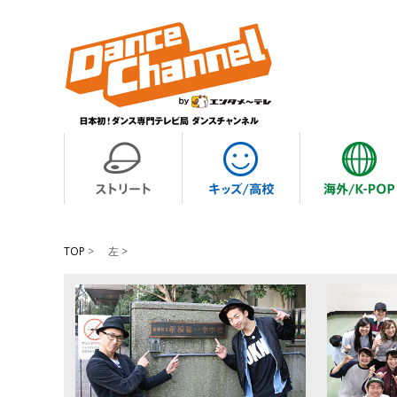
TOP
>
左 >