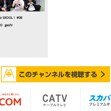
o SKOOL！ #08
TO
gash!