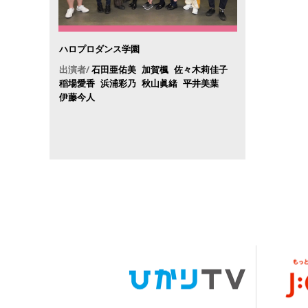
ハロプロダンス学園
出演者/
石田亜佑美
加賀楓
佐々木莉佳子
稲場愛香
浜浦彩乃
秋山眞緒
平井美葉
伊藤今人